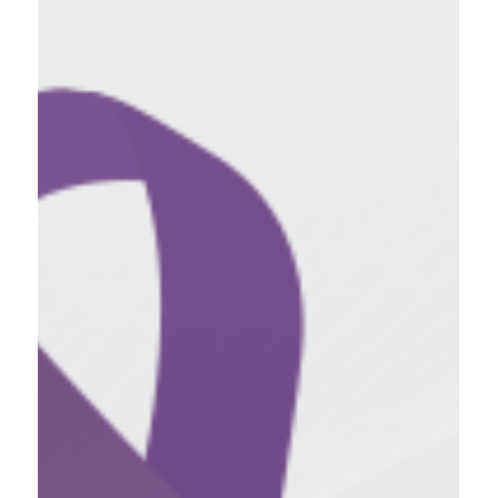
10. Okt. 2022
#makeitvisible am Cover des
EFCCA Magazins
Die Awareness-Kampagne für CED #maketivisible, hat es
auf die Titelseite des aktuellen EFCCA-Magazins
geschafft. Das macht uns stolz,...