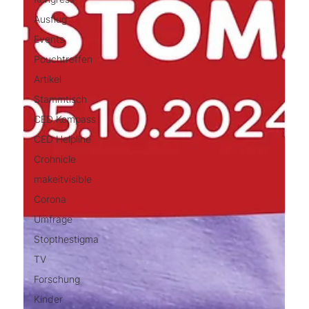
Ausflug
Events
Pouchtreffen
Artikel
Stammtisch
CED Kompass
CED Helpline
Crohnicle
makeitvisible
Corona
Umfrage
Stopthestigma
TV
Forschung
Kinder