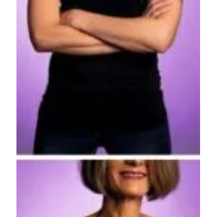
13. Mai 2021
#makeitvisible – Am 19 Mai ist
Welt CED Tag!
#makeitvisible – das Gewinnspiel! Digitale Kampagne zum
Welt-CED-Tag 2020 ab sofort ONLINE Du willst DICH
zeigen genauso wie DU bist? Du...