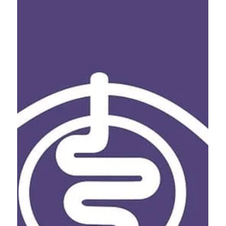
14. Mai 2022
#makeitivisble zum Welt-CED-
Tag 2022
World IBD Day / Welt-CED-Tag – ein Tag, eine Farbe,
weltweite Aufmerksamkeit! Der „World IBD Day“ findet seit
vielen Jahren jährlich am...