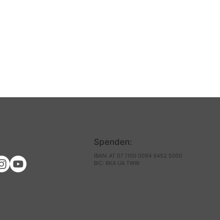
Spenden:
IBAN: AT 07 1100 0094 9452 5000
BIC: BKA UA TWW