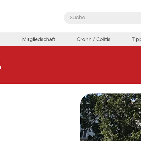
s
Mitgliedschaft
Crohn / Colitis
Tip
t