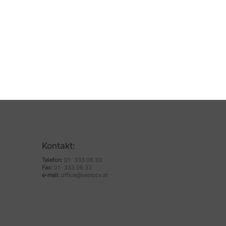
Kontakt:
Telefon:
01- 333 06 33
Fax:
01- 333 06 33
e-mail:
office@oemccv.at
​