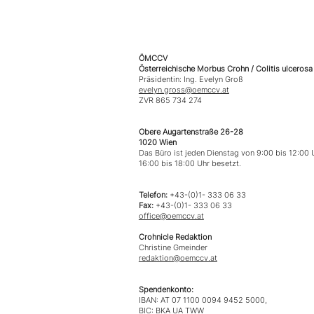
Unsere Kontaktdate
ÖMCCV
Österreichische Morbus Crohn / Colitis ulcerosa
Präsidentin: Ing. Evelyn Groß
evelyn.gross@oemccv.at
ZVR 865 734 274
Obere Augartenstraße 26-28
1020 Wien
Das Büro ist jeden Dienstag von 9:00 bis 12:00 
16:00 bis 18:00 Uhr besetzt.
Telefon:
+43-(0)1- 333 06 33
Fax:
+43-(0)1- 333 06 33
office@oemccv.at
Crohnicle Redaktion
Christine Gmeinder
redaktion@oemccv.at
Spendenkonto:
IBAN: AT 07 1100 0094 9452 5000,
BIC: BKA UA TWW