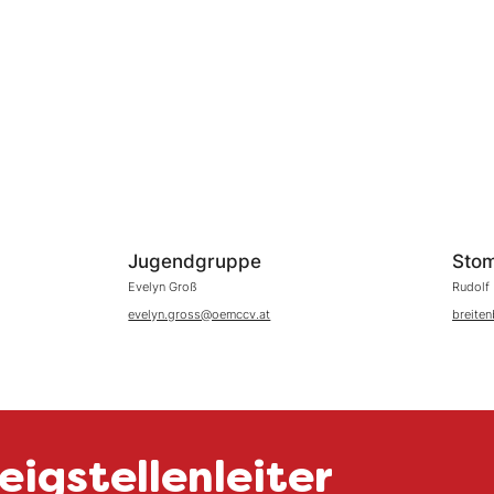
Jugendgruppe
Sto
Evelyn Groß
Rudolf 
evelyn.gross@oemccv.at
breite
igstellenleiter