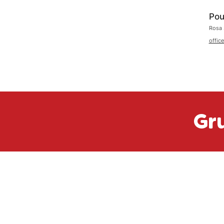
Pou
Rosa 
offic
Gr