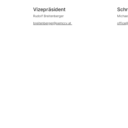
Vizepräsident
Schr
Rudolf Breitenberger
Michael
breitenberger@oemccv.at
office