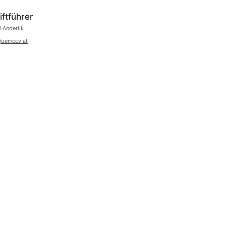
iftführer
 Anderlik
@oemccv.at