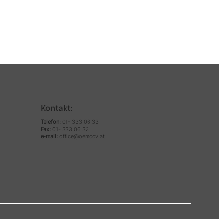
Kontakt:
Telefon:
01- 333 06 33
Fax:
01- 333 06 33
e-mail:
office@oemccv.at
​