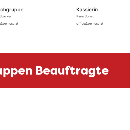
chgruppe
Kassierin
Stocker
Karin Sornig
e@oemccv.at
office@oemccv.at
uppen Beauftragte