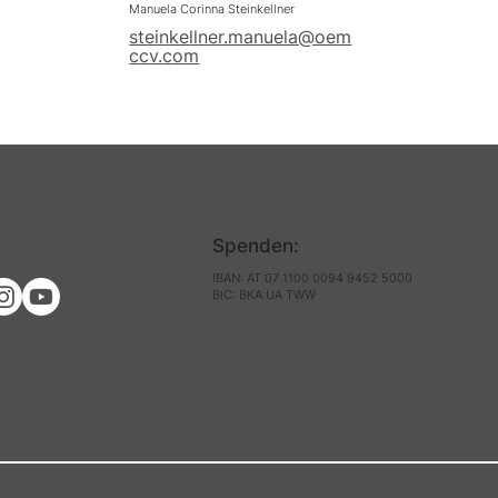
Manuela Corinna Steinkellner
steinkellner.manuela@oem
ccv.com
Spenden:
IBAN: AT 07 1100 0094 9452 5000
BIC: BKA UA TWW