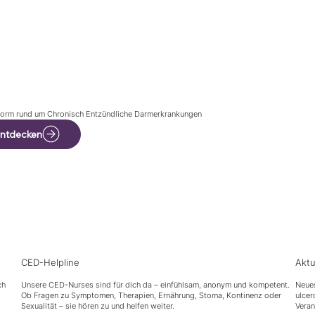
tform rund um Chronisch Entzündliche Darmerkrankungen
entdecken
CED-Helpline
Aktu
ch
Unsere CED-Nurses sind für dich da – einfühlsam, anonym und kompetent.
Neues
Ob Fragen zu Symptomen, Therapien, Ernährung, Stoma, Kontinenz oder
ulcer
Sexualität – sie hören zu und helfen weiter.
Vera