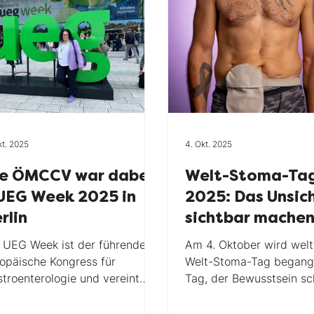
keitvisible
Corona
Umfrage
ung
Kinder
Online Kurs
makeitvisibl
kt. 2025
4. Okt. 2025
Recht
Stoma
Welttag
ie ÖMCCV war dabei
Welt-Stoma-Ta
UEG Week 2025 in
2025: Das Unsic
rlin
sichtbar mache
 UEG Week ist der führende
Am 4. Oktober wird welt
opäische Kongress für
Welt-Stoma-Tag begangen – ein
troenterologie und vereint
Tag, der Bewusstsein sc
d 50.000 Expert:innen aus
aufklären und Menschen
z Europa. Hier...
einem Stoma in...