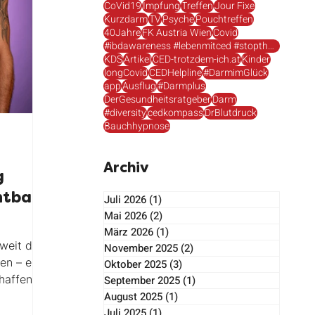
CoVid19
Impfung
Treffen
Jour Fixe
Kurzdarm
TV
Psyche
Pouchtreffen
40Jahre
FK Austria Wien
Covid
#ibdawareness #lebenmitced #stopthestigma
KDS
Artikel
CED-trotzdem-ich.at
Kinder
longCovid
CEDHelpline
#DarmimGlück
app
Ausflug
#Darmplus
DerGesundheitsratgeber
Darm
e
#diversity
cedkompass
DrBlutdruck
Bauchhypnose
Archiv
g
htbare
Juli 2026
(1)
1 Beitrag
Mai 2026
(2)
2 Beiträge
n
März 2026
(1)
1 Beitrag
weit der
November 2025
(2)
2 Beiträge
Oktober 2025
(3)
3 Beiträge
haffen,
September 2025
(1)
1 Beitrag
August 2025
(1)
1 Beitrag
 mit
Juli 2025
(1)
1 Beitrag