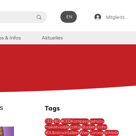
EN
Mitgliedsbere
ps & Infos
Aktuelles
s
Tags
CED
IBD
#CEDKompass
oemccv
makeitvisible
colitis
Studien
crohn
ss
#DUbistnichtallein
Wien
Corona
Schleife