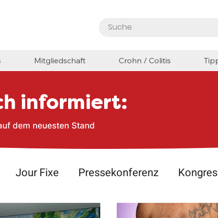
s
Mitgliedschaft
Crohn / Colitis
Tip
h informiert:
 auf dem neuesten Stand
Jour Fixe
Pressekonferenz
Kongres
fen
Artikel
Stammtisch
CED Kompa