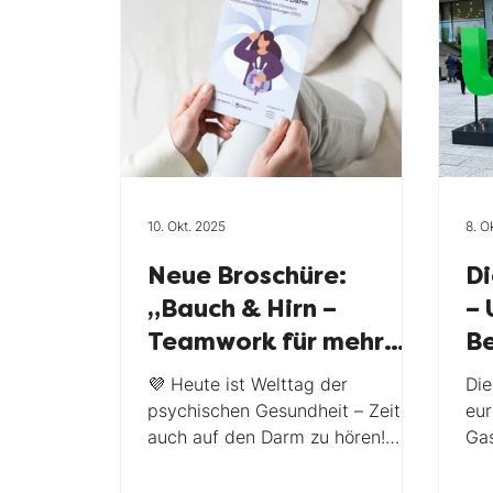
CED Helpline
Crohnicle
ma
Stopthestigma
TV
Forsch
10. Okt. 2025
8. O
Gewinnspiel
Weld CED Tag
Neue Broschüre:
D
„Bauch & Hirn –
– 
Teamwork für mehr
Be
Ruhe im Darm“
💜 Heute ist Welttag der
Die
psychischen Gesundheit – Zeit,
eur
auch auf den Darm zu hören!
Gas
Anlässlich dieses Tages
run
präsentieren wir euch unsere...
gan