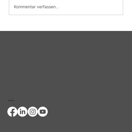
Kommentar verfassen...
Welt-CED-Tag 2026: Leben mit CED
— Die Belastung bleibt oft
unsichtbar
Socials: