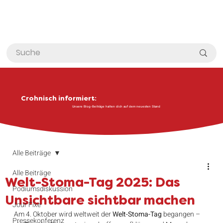
Crohnisch informiert:
Unsere Blog-Beiträge halten dich auf dem neuesten Stand
Alle Beiträge
Alle Beiträge
Welt-Stoma-Tag 2025: Das
Podiumsdiskussion
Unsichtbare sichtbar machen
Jour Fixe
Am 4. Oktober wird weltweit der 
Welt-Stoma-Tag
 begangen – 
Pressekonferenz