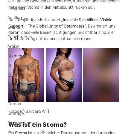
ein Tag, der Bewusstsein schaffen, aufklären und Menschen 
mit einem Stoma in den Mittelpunkt rücken soll.
Kongress
Ausflug
Das diesjährige Motto lautet:
„Invisible Disabilities: Visible 
Support – The Global Unity of Ostomates“. 
Es erinnert uns 
Events
daran, dass viele Beeinträchtigungen unsichtbar sind, die 
Pouchtreffen
Unterstützung dafür aber sichtbar sein muss.
Artikel
Stammtisch
CED Kompass
CED Helpline
Crohnicle
makeitvisible
Corona
Fotos (c) Barbara Wirl
Umfrage
Stopthestigma
Was ist ein Stoma?
TV
Ein 
Stoma
 ist ein künstlicher Darmausgang, der durch eine 