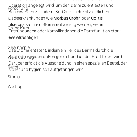
Operation angelegt wird, um den Darm zu entlasten und 
Forschung
Beschwerden zu lindern. Bei Chronisch Entzündlichen 
Kinder
Darmerkrankungen wie 
Morbus Crohn
 oder 
Colitis 
ulcerosa
 kann ein Stoma notwendig werden, wenn 
Online Kurs
Entzündungen oder Komplikationen die Darmfunktion stark 
beeinträchtigen.
makeitvisible
Gewinnspiel
Das Stoma entsteht, indem ein Teil des Darms durch die 
Bauchdecke nach außen geleitet und an der Haut fixiert wird. 
Weld CED Tag
Darüber erfolgt die Ausscheidung in einen speziellen Beutel, der 
Recht
sicher und hygienisch aufgefangen wird.
Stoma
Welttag