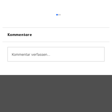
Kommentare
Kommentar verfassen...
Welt-CED-Tag 2026: Leben mit CED
— Die Belastung bleibt oft
unsichtbar