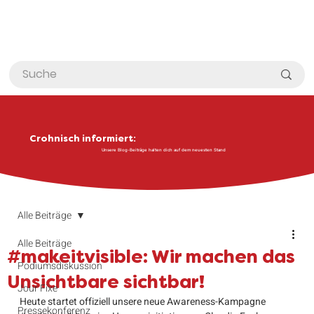
Crohnisch informiert:
Unsere Blog-Beiträge halten dich auf dem neuesten Stand
Alle Beiträge
Alle Beiträge
#makeitvisible: Wir machen das
Podiumsdiskussion
Unsichtbare sichtbar!
Jour Fixe
Heute startet offiziell unsere neue Awareness-Kampagne 
Pressekonferenz