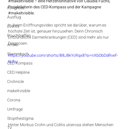
#makeitvisible
 – eine Herzensinitiative von Claudia Fuchs, 
Projektleiterin des CED-Kompass und der Kampagne 
Kongress
#makeitvisible
.
Ausflug
In ihrem Eröffnungsvideo spricht sie darüber, warum es 
Events
höchste Zeit ist, genauer hinzusehen: Denn Chronisch 
Pouchtreffen
Entzündliche Darmerkrankungen (CED) sind mehr als nur 
Diagnosen.
Artikel
Stammtisch
https://youtube.com/shorts/B8J8kYcRqx8?si=nXbDbDdRvef-
6Uhu
CED Kompass
CED Helpline
Crohnicle
makeitvisible
Corona
Umfrage
Stopthestigma
Hinter Morbus Crohn und Colitis ulcerosa stehen Menschen 
TV