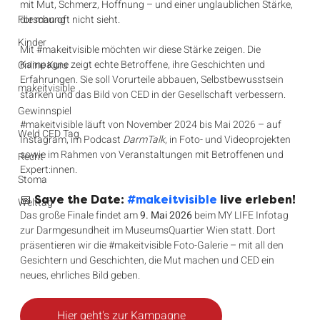
mit Mut, Schmerz, Hoffnung – und einer unglaublichen Stärke, 
Forschung
die man oft nicht sieht.
Kinder
Mit 
#makeitvisible
 möchten wir diese Stärke zeigen. Die 
Kampagne zeigt echte Betroffene, ihre Geschichten und 
Online Kurs
Erfahrungen. Sie soll Vorurteile abbauen, Selbstbewusstsein 
makeitvisible
stärken und das Bild von CED in der Gesellschaft verbessern.
Gewinnspiel
#makeitvisible
 läuft von November 2024 bis Mai 2026 – auf 
Weld CED Tag
Instagram, im Podcast 
DarmTalk
, in Foto- und Videoprojekten 
sowie im Rahmen von Veranstaltungen mit Betroffenen und 
Recht
Expert:innen.
Stoma
📅 Save the Date: 
#makeitvisible
 live erleben!
Welttag
Das große Finale findet am 
9. Mai 2026
 beim MY LIFE Infotag 
zur Darmgesundheit im MuseumsQuartier Wien statt. Dort 
präsentieren wir die 
#makeitvisible
 Foto-Galerie – mit all den 
Gesichtern und Geschichten, die Mut machen und CED ein 
neues, ehrliches Bild geben.
Hier geht's zur Kampagne