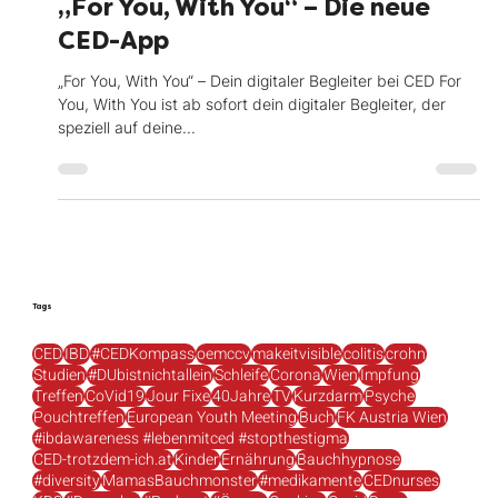
„For You, With You“ – Die neue
CED-App
„For You, With You“ – Dein digitaler Begleiter bei CED For
You, With You ist ab sofort dein digitaler Begleiter, der
speziell auf deine...
Tags
CED
IBD
#CEDKompass
oemccv
makeitvisible
colitis
crohn
Studien
#DUbistnichtallein
Schleife
Corona
Wien
Impfung
Treffen
CoVid19
Jour Fixe
40Jahre
TV
Kurzdarm
Psyche
Pouchtreffen
European Youth Meeting
Buch
FK Austria Wien
#ibdawareness #lebenmitced #stopthestigma