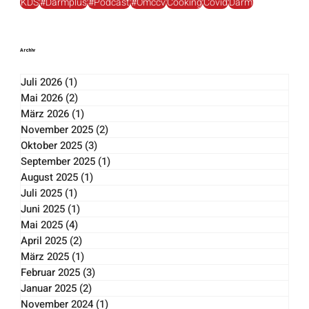
CED-trotzdem-ich.at
Kinder
Ernährung
Bauchhypnose
#diversity
MamasBauchmonster
#medikamente
CEDnurses
KDS
#Darmplus
#Podcast
#Ömccv
Cooking
Covid
Darm
Archiv
Juli 2026
(1)
1 Beitrag
Mai 2026
(2)
2 Beiträge
März 2026
(1)
1 Beitrag
November 2025
(2)
2 Beiträge
Oktober 2025
(3)
3 Beiträge
September 2025
(1)
1 Beitrag
August 2025
(1)
1 Beitrag
Juli 2025
(1)
1 Beitrag
Juni 2025
(1)
1 Beitrag
Mai 2025
(4)
4 Beiträge
April 2025
(2)
2 Beiträge
März 2025
(1)
1 Beitrag
Februar 2025
(3)
3 Beiträge