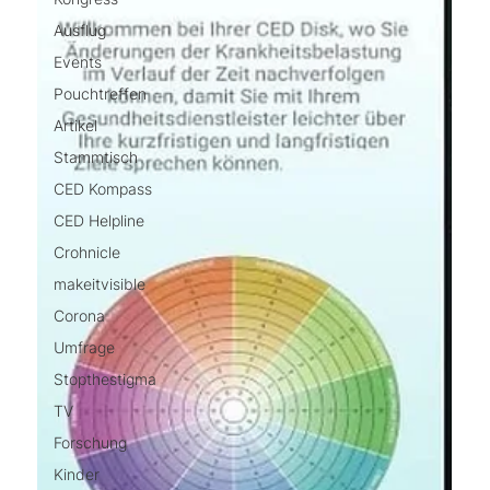
Ausflug
Events
Pouchtreffen
Artikel
Stammtisch
CED Kompass
CED Helpline
Crohnicle
makeitvisible
Corona
Umfrage
Stopthestigma
TV
Forschung
Kinder