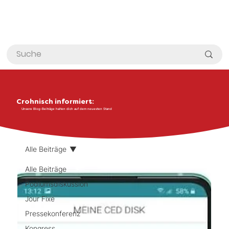
Crohnisch informiert:
Unsere Blog-Beiträge halten dich auf dem neuesten Stand
Alle Beiträge
Alle Beiträge
Podiumsdiskussion
Jour Fixe
Pressekonferenz
Kongress