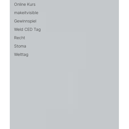
Online Kurs
makeitvisible
Gewinnspiel
Weld CED Tag
Recht
Stoma
Welttag