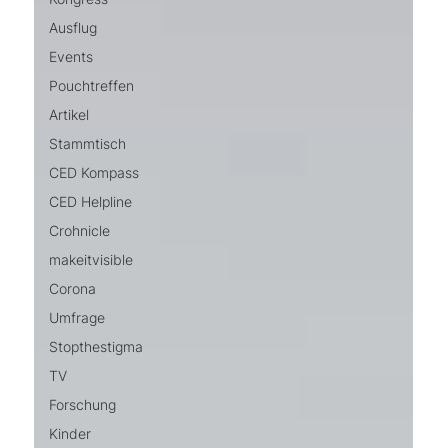
Ausflug
Events
Pouchtreffen
Artikel
Stammtisch
CED Kompass
CED Helpline
Crohnicle
makeitvisible
Corona
Umfrage
Stopthestigma
TV
Forschung
Kinder