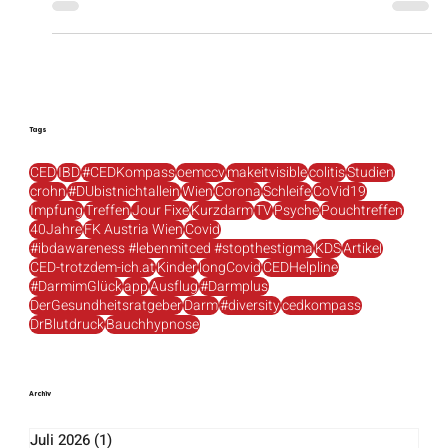
und Frau DGKP Elisabeth Winkler...
Tags
CED
IBD
#CEDKompass
oemccv
makeitvisible
colitis
Studien
crohn
#DUbistnichtallein
Wien
Corona
Schleife
CoVid19
Impfung
Treffen
Jour Fixe
Kurzdarm
TV
Psyche
Pouchtreffen
40Jahre
FK Austria Wien
Covid
#ibdawareness #lebenmitced #stopthestigma
KDS
Artikel
CED-trotzdem-ich.at
Kinder
longCovid
CEDHelpline
#DarmimGlück
app
Ausflug
#Darmplus
DerGesundheitsratgeber
Darm
#diversity
cedkompass
DrBlutdruck
Bauchhypnose
Archiv