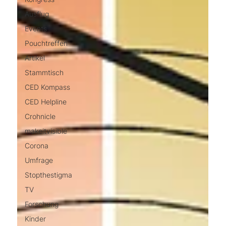
Ausflug
Events
Pouchtreffen
Artikel
Stammtisch
CED Kompass
CED Helpline
Crohnicle
makeitvisible
Corona
Umfrage
Stopthestigma
TV
Forschung
Kinder