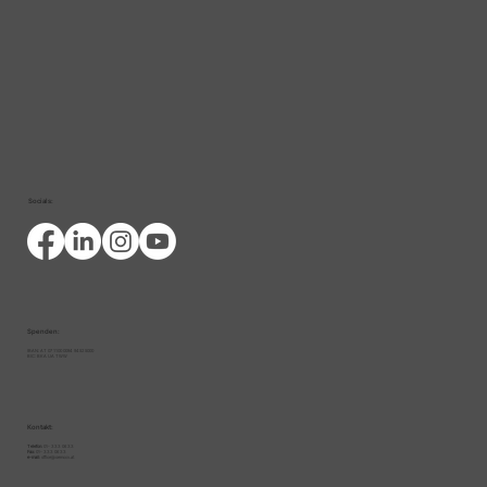
Socials:
Spenden:
IBAN: AT 07 1100 0094 9452 5000
BIC: BKA UA TWW
Kontakt:
Telefon:
01- 333 06 33