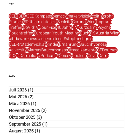
Tags
CED
IBD
#CEDKompass
oemccv
makeitvisible
colitis
crohn
Studien
#DUbistnichtallein
Schleife
Corona
Wien
Impfung
Treffen
CoVid19
Jour Fixe
40Jahre
TV
Kurzdarm
Psyche
Pouchtreffen
European Youth Meeting
Buch
FK Austria Wien
#ibdawareness #lebenmitced #stopthestigma
CED-trotzdem-ich.at
Kinder
Ernährung
Bauchhypnose
#diversity
MamasBauchmonster
#medikamente
CEDnurses
KDS
#Darmplus
#Podcast
#Ömccv
Cooking
Covid
Darm
Archiv
Juli 2026
(1)
1 Beitrag
Mai 2026
(2)
2 Beiträge
März 2026
(1)
1 Beitrag
November 2025
(2)
2 Beiträge
Oktober 2025
(3)
3 Beiträge