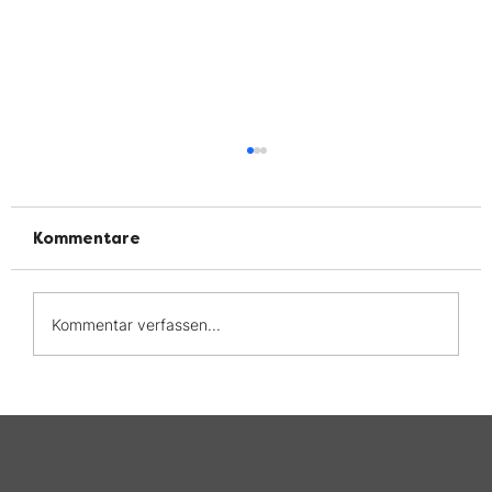
Kommentare
Kommentar verfassen...
Welt-CED-Tag 2026: Leben mit CED
— Die Belastung bleibt oft
unsichtbar