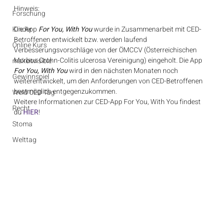
Hinweis:
Forschung
Kinder
Die App 
For You, With You
 wurde in Zusammenarbeit mit CED-
Betroffenen entwickelt bzw. werden laufend 
Online Kurs
Verbesserungsvorschläge von der ÖMCCV (Österreichischen 
Morbus Crohn-Colitis ulcerosa Vereinigung) eingeholt. Die App 
makeitvisible
For You, With You
 wird in den nächsten Monaten noch 
Gewinnspiel
weiterentwickelt, um den Anforderungen von CED-Betroffenen 
bestmöglich entgegenzukommen.
Weld CED Tag
Weitere Informationen zur CED-App For You, With You findest 
Recht
du 
HIER
!
Stoma
Welttag