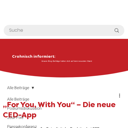
Crohnisch informiert:
Unsere Blog-Beiträge halten dich auf dem neuesten Stand
Alle Beiträge
Alle Beiträge
„For You, With You“ – Die neue
Podiumsdiskussion
CED-App
Jour Fixe
Pressekonferenz