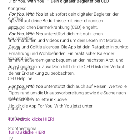
„For You, With You“ – Dein digitaler Begleiter bei CED
Kongress
For You, With You
 ist ab sofort dein digitaler Begleiter, der 
Ausflug
speziell auf deine Bedürfnisse mit einer chronisch 
entzündlichen Darmerkrankung (CED) eingeht.
Events
For You, With You
 unterstützt dich mit nützlichen 
Pouchtreffen
Informationen und Videos rund um dein Leben mit Morbus 
Crohn und Colitis ulcerosa. Die App ist dein Ratgeber in punkto 
Artikel
Ernährung und Wohlbefinden. Ein praktischer Kalender 
Stammtisch
erinnert außerdem ganz bequem an den nächsten Arzt- und 
Injektionstermin. Zusätzlich hilft dir die CED-Disk den Verlauf 
CED Kompass
deiner Erkrankung zu beobachten.
CED Helpline
For You, With You
 unterstützt dich auch auf Reisen. Wertvolle 
Crohnicle
Tipps rund um die Urlaubsvorbereitung sowie die Suche nach 
makeitvisible
der nächsten Toilette inklusive.
Hol dir die App For You, With You jetzt unter:
Corona
Umfrage
für Android klicke HIER!
Stopthestigma
für iOS klicke HIER!
TV