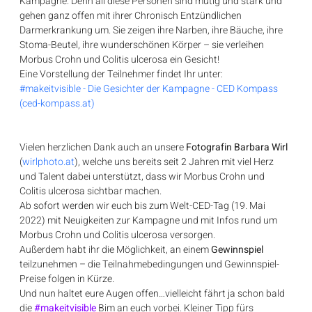
Kampagne. Denn all diese Personen sind mutig und stark und 
gehen ganz offen mit ihrer Chronisch Entzündlichen 
Darmerkrankung um. Sie zeigen ihre Narben, ihre Bäuche, ihre 
Stoma-Beutel, ihre wunderschönen Körper – sie verleihen 
Morbus Crohn und Colitis ulcerosa ein Gesicht!
Eine Vorstellung der Teilnehmer findet Ihr unter: 
#makeitvisible - Die Gesichter der Kampagne - CED Kompass 
(ced-kompass.at)
Vielen herzlichen Dank auch an unsere
 Fotografin Barbara Wirl
(
wirlphoto.at
), welche uns bereits seit 2 Jahren mit viel Herz 
und Talent dabei unterstützt, dass wir Morbus Crohn und 
Colitis ulcerosa sichtbar machen.
Ab sofort werden wir euch bis zum Welt-CED-Tag (19. Mai 
2022) mit Neuigkeiten zur Kampagne und mit Infos rund um 
Morbus Crohn und Colitis ulcerosa versorgen.
Außerdem habt ihr die Möglichkeit, an einem 
Gewinnspiel
teilzunehmen – die Teilnahmebedingungen und Gewinnspiel-
Preise folgen in Kürze.
Und nun haltet eure Augen offen…vielleicht fährt ja schon bald 
die
#makeitvisible
Bim an euch vorbei. Kleiner Tipp fürs 