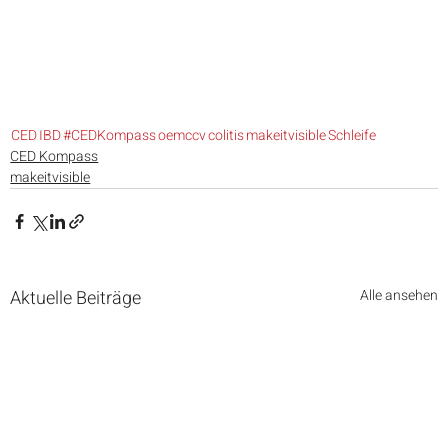
CED
IBD
#CEDKompass
oemccv
colitis
makeitvisible
Schleife
CED Kompass
makeitvisible
Aktuelle Beiträge
Alle ansehen