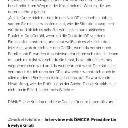
beschreibt ihren Weg mit der Krankheit mit Worten, die uns 
unter die Haut gehen:
„Als die Ärzte mich damals in den Not-OP geschoben haben, 
sagten Sie mir, sie wüssten nicht, wie die Situation ausgehen 
würde und ob ich es schaffe, wir spielen nun russisches 
Roulette. Das Gefühl, wenn du die Decke im OP vor dem 
Einschlafen anstarrst, und nicht weißt, ob es vielleicht das 
letzte ist, was du siehst – das Gefühl, wenn du vorher noch 
Familie und Freunden Abschiedsnachrichten schickst, in denen 
du noch mitteilst wie sehr du sie liebst, bevor dir dein Handy 
weggenommen wird und du weggebracht wirst. Das hat alles 
verändert. Als ich nach der OP aufwachte, wachte ich auch in 
allen anderen Bereichen meines Lebens auf. Es war wie ein 
Neuanfang, wie der Phönix aus der Asche. Dieser Krankheit ist 
nicht mein Feind, sie ist mein Wächter
DANKE liebe Kristina und liebe Denise für eure Unterstützung!
#makeitvisible
 – Interview mit ÖMCCV-Präsidentin 
Evelyn Groß