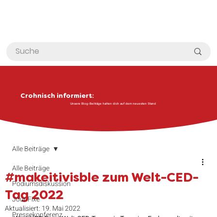
Crohnisch informiert:
Unsere Blog-Beiträge halten dich auf dem neuesten Stand
Alle Beiträge
Alle Beiträge
#makeitivisble zum Welt-CED-
Podiumsdiskussion
Tag 2022
Jour Fixe
Aktualisiert:
19. Mai 2022
Pressekonferenz