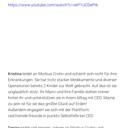
https://www.youtube.com/watch?v=okP1UCDePtk
Kristina
 leidet an Morbus Crohn und schämt sich nicht für ihre 
Erkrankungen. Sie hat trotz starker Medikamente und diverser 
Operationen bereits 2 Kinder zur Welt gebracht. Auf das ist sie 
unglaublich stolz. Ihr Mann und ihre Familie stehen immer 
hinter ihr und unterstützen sie in ihrem Alltag mit CED. Mama 
zu sein ist für sie das größte Glück auf Erden!
Außerdem engagiert sie sich mit der Plattform 
ced.fremde.freunde in punkto Selbsthilfe bei CED.
Denise
 leidet seit einigen Jahren an Morbus Crohn und 