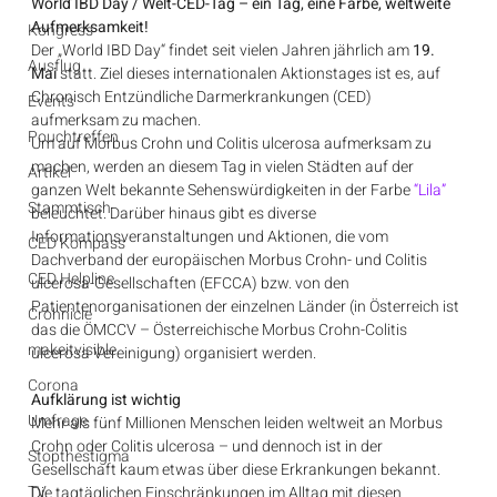
World IBD Day / Welt-CED-Tag – ein Tag, eine Farbe, weltweite 
Aufmerksamkeit!
Kongress
Der „World IBD Day“ findet seit vielen Jahren jährlich am
 19. 
Ausflug
Mai 
statt. Ziel dieses internationalen Aktionstages ist es, auf 
Chronisch Entzündliche Darmerkrankungen (CED) 
Events
aufmerksam zu machen.
Pouchtreffen
Um auf Morbus Crohn und Colitis ulcerosa aufmerksam zu 
machen, werden an diesem Tag in vielen Städten auf der 
Artikel
ganzen Welt bekannte Sehenswürdigkeiten in der Farbe 
“Lila”
Stammtisch
beleuchtet. Darüber hinaus gibt es diverse 
Informationsveranstaltungen und Aktionen, die vom 
CED Kompass
Dachverband der europäischen Morbus Crohn- und Colitis 
CED Helpline
ulcerosa-Gesellschaften (EFCCA) bzw. von den 
Patientenorganisationen der einzelnen Länder (in Österreich ist 
Crohnicle
das die ÖMCCV – Österreichische Morbus Crohn-Colitis 
makeitvisible
ulcerosa Vereinigung) organisiert werden.
Corona
Aufklärung ist wichtig
Umfrage
Mehr als fünf Millionen Menschen leiden weltweit an Morbus 
Crohn oder Colitis ulcerosa – und dennoch ist in der 
Stopthestigma
Gesellschaft kaum etwas über diese Erkrankungen bekannt. 
TV
Die tagtäglichen Einschränkungen im Alltag mit diesen 