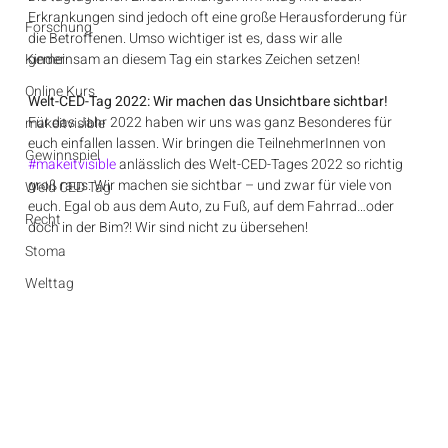
Erkrankungen sind jedoch oft eine große Herausforderung für 
Forschung
die Betroffenen. Umso wichtiger ist es, dass wir alle 
Kinder
gemeinsam an diesem Tag ein starkes Zeichen setzen!
Online Kurs
Welt-CED-Tag 2022: Wir machen das Unsichtbare sichtbar!
Für das Jahr 2022 haben wir uns was ganz Besonderes für 
makeitvisible
euch einfallen lassen. Wir bringen die TeilnehmerInnen von 
Gewinnspiel
#makeitvisible
 anlässlich des Welt-CED-Tages 2022 so richtig 
groß raus. Wir machen sie sichtbar – und zwar für viele von 
Weld CED Tag
euch. Egal ob aus dem Auto, zu Fuß, auf dem Fahrrad…oder 
Recht
doch in der Bim?! Wir sind nicht zu übersehen!
Stoma
Welttag