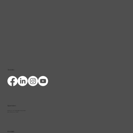
Infotage zur Darmgesundheit in
Wien
Socials:
Spenden:
IBAN: AT 07 1100 0094 9452 5000
BIC: BKA UA TWW
Kontakt: