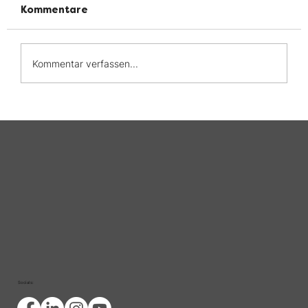
Kommentare
Kommentar verfassen...
#makeitvisible am Cover des EFCCA
Magazins
Socials: