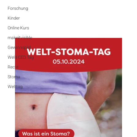
Forschung
Kinder
Online Kurs
makeitvisible
Gewinnspiel
Weld CED Tag
Recht
Stoma
Welttag