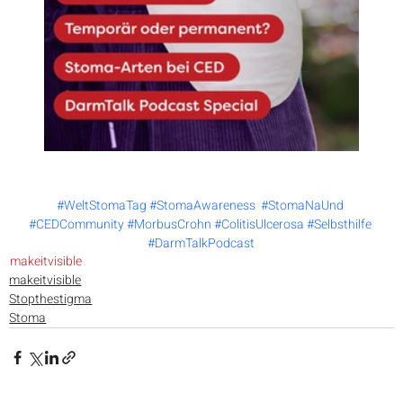
#WeltStomaTag
#StomaAwareness
#StomaNaUnd
#CEDCommunity
#MorbusCrohn
#ColitisUlcerosa
#Selbsthilfe
#DarmTalkPodcast
makeitvisible
makeitvisible
Stopthestigma
Stoma