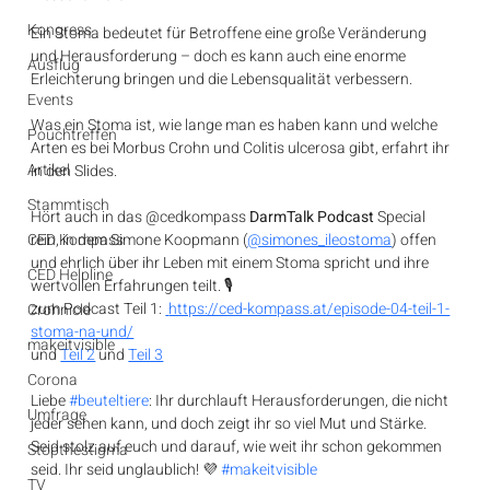
Kongress
Ein Stoma bedeutet für Betroffene eine große Veränderung 
und Herausforderung – doch es kann auch eine enorme 
Ausflug
Erleichterung bringen und die Lebensqualität verbessern.
Events
Was ein Stoma ist, wie lange man es haben kann und welche 
Pouchtreffen
Arten es bei Morbus Crohn und Colitis ulcerosa gibt, erfahrt ihr 
Artikel
in den Slides.
Stammtisch
Hört auch in das @cedkompass 
DarmTalk Podcast
 Special 
CED Kompass
rein, in dem Simone Koopmann (
@simones_ileostoma
) offen 
und ehrlich über ihr Leben mit einem Stoma spricht und ihre 
CED Helpline
wertvollen Erfahrungen teilt. 🎙️
zum Podcast Teil 1: 
https://ced-kompass.at/episode-04-teil-1-
Crohnicle
stoma-na-und/
makeitvisible
und 
Teil 2
 und 
Teil 3
Corona
Liebe 
#beuteltiere
: Ihr durchlauft Herausforderungen, die nicht 
Umfrage
jeder sehen kann, und doch zeigt ihr so viel Mut und Stärke. 
Seid stolz auf euch und darauf, wie weit ihr schon gekommen 
Stopthestigma
seid. Ihr seid unglaublich! 💜 
#makeitvisible
TV