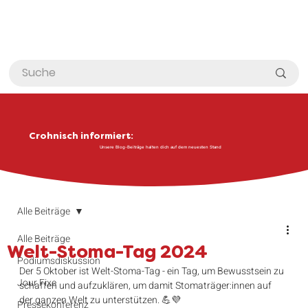
Crohnisch informiert:
Unsere Blog-Beiträge halten dich auf dem neuesten Stand
Alle Beiträge
Alle Beiträge
Welt-Stoma-Tag 2024
Podiumsdiskussion
Der 5 Oktober ist Welt-Stoma-Tag - ein Tag, um Bewusstsein zu 
Jour Fixe
schaffen und aufzuklären, um damit Stomaträger:innen auf 
der ganzen Welt zu unterstützen. 💪💜
Pressekonferenz