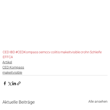
CED
IBD
#CEDKompass
oemccv
colitis
makeitvisible
crohn
Schleife
EFFCA
Artikel
CED Kompass
makeitvisible
Aktuelle Beiträge
Alle ansehen