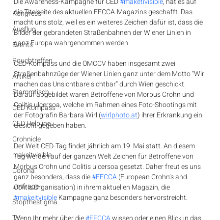
Die Awareness-Kampagne für CED 
#maketivisible
, hat es auf 
die Titelseite des aktuellen EFCCA-Magazins geschafft. Das 
Kongress
macht uns stolz, weil es ein weiteres Zeichen dafür ist, dass die 
Ausflug
Bilder der gebrandeten Straßenbahnen der Wiener Linien in 
ganz Europa wahrgenommen werden.
Events
Pouchtreffen
CED-Kompass und die ÖMCCV haben insgesamt zwei 
Straßenbahnzüge der Wiener Linien ganz unter dem Motto “Wir 
Artikel
machen das Unsichtbare sichtbar” durch Wien geschickt.
Stammtisch
Darauf abgebildet waren Betroffene von Morbus Crohn und 
Colitis ulcersoa, welche im Rahmen eines Foto-Shootings mit 
CED Kompass
der Fotografin Barbara Wirl (
wirlphoto.at
) ihrer Erkrankung ein 
CED Helpline
Gesicht gegeben haben.
Crohnicle
Der Welt CED-Tag findet jährlich am 19. Mai statt. An diesem 
makeitvisible
Tag werden auf der ganzen Welt Zeichen für Betroffene von 
Morbus Crohn und Colitis ulcersoa gesetzt. Daher freut es uns 
Corona
ganz besonders, dass die 
#EFCCA
 (European Crohn’s and 
Umfrage
Colitis Organisation) in ihrem aktuellen Magazin, die 
#makeitvisible
 Kampagne ganz besonders hervorstreicht.
Stopthestigma
TV
Wenn Ihr mehr über die 
#EFCCA
 wissen oder einen Blick in das 