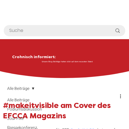
Crohnisch informiert:
Unsere Blog-Beiträge halten dich auf dem neuesten Stand
Alle Beiträge
Alle Beiträge
#makeitvisible am Cover des
Podiumsdiskussion
EFCCA Magazins
Jour Fixe
Pressekonferenz