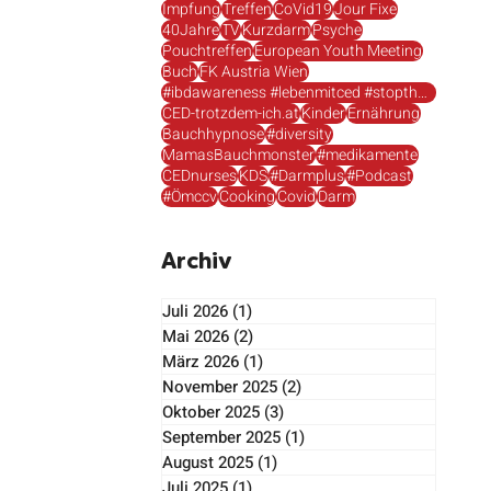
Impfung
Treffen
CoVid19
Jour Fixe
40Jahre
TV
Kurzdarm
Psyche
Pouchtreffen
European Youth Meeting
Buch
FK Austria Wien
#ibdawareness #lebenmitced #stopthestigma
CED-trotzdem-ich.at
Kinder
Ernährung
Bauchhypnose
#diversity
MamasBauchmonster
#medikamente
e
CEDnurses
KDS
#Darmplus
#Podcast
#Ömccv
Cooking
Covid
Darm
Archiv
Juli 2026
(1)
1 Beitrag
Mai 2026
(2)
2 Beiträge
März 2026
(1)
1 Beitrag
November 2025
(2)
2 Beiträge
Oktober 2025
(3)
3 Beiträge
September 2025
(1)
1 Beitrag
August 2025
(1)
1 Beitrag
Juli 2025
(1)
1 Beitrag