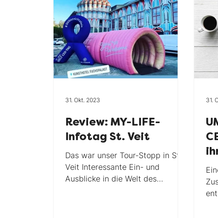
CED Helpline
Crohnicle
ma
Stopthestigma
TV
Forsch
31. Okt. 2023
31. 
Gewinnspiel
Weld CED Tag
Review: MY-LIFE-
U
Infotag St. Veit
CE
ih
Das war unser Tour-Stopp in St.
wi
Veit Interessante Ein- und
Ein
Ausblicke in die Welt des
Zu
Verdauungstraktes,
ent
aufschlussreiche Gespräche,
Pat
und...
Ihn