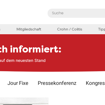
s
Mitgliedschaft
Crohn / Colitis
Tip
h informiert:
 auf dem neuesten Stand
Jour Fixe
Pressekonferenz
Kongres
fen
Artikel
Stammtisch
CED Kompa