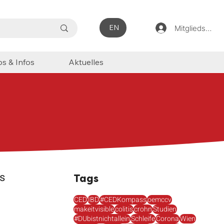
EN
Mitgliedsbere
ps & Infos
Aktuelles
s
Tags
CED
IBD
#CEDKompass
oemccv
makeitvisible
colitis
crohn
Studien
ss
#DUbistnichtallein
Schleife
Corona
Wien