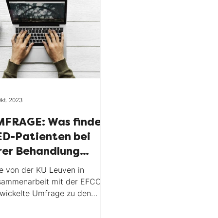
keitvisible
Corona
Umfrage
ung
Kinder
Online Kurs
makeitvisibl
Okt. 2023
Recht
Stoma
Welttag
MFRAGE: Was finden
D-Patienten bei
rer Behandlung
chtig?
e von der KU Leuven in
sammenarbeit mit der EFCCA
wickelte Umfrage zu den
ientenpräferenzen. „Was ist
en bei Ihrer (CED-?)...