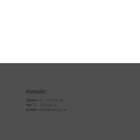
LIFE-
 WienEin
 –
erlebbar
Kontakt:
Telefon:
01- 333 06 33
Fax:
01- 333 06 33
e-mail:
office@oemccv.at
​