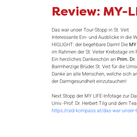
Stammtisch
CED Kompass
CED He
Review: MY-LI
Forschung
Kinder
Online Kurs
Das war unser Tour-Stopp in St. Veit
Interessante Ein- und Ausblicke in die 
HIGLIGHT: der begehbare Darm! Die 
MY 
im Rahmen der St. Veiter Krebstage im 
Ein herzliches Dankeschön an 
Prim. Dr
Barmherzige Brüder St. Veit für die Ums
Danke an alle Menschen, welche sich a
der Darmgesundheit einzutauchen!
Next Stopp der MY LIFE-Infotage zur Da
Univ.-Prof. Dr. Herbert Tilg und dem Tea
https://ced-kompass.at/das-war-unser-to