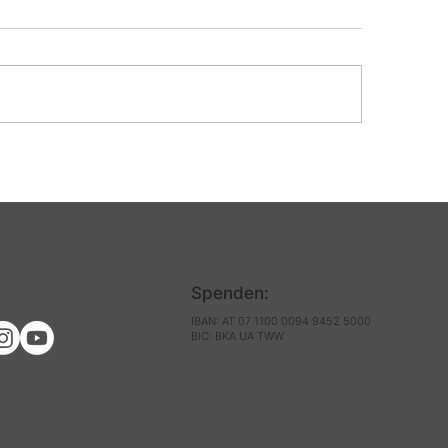
lt-CED-Tag 2026:
Das war der MY 
ben mit CED — Die
Infotag zur
astung bleibt oft
Darmgesundheit
sichtbar
Tag rund um
Darmgesundheit
verständlich & 
Spenden:
IBAN: AT 07 1100 0094 9452 5000
BIC: BKA UA TWW