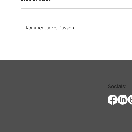
Kommentar verfassen...
Videoaufzeichnung jetzt
We
online: „Liebe, Sex &
Le
CED“
Bel
un
Socials: