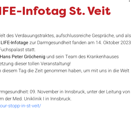
lpline
Crohnicle
makeitvisible
Corona
FE-Infotag St. Veit
makeitvisible
Gewinnspiel
Weld CED Tag
Welt des Verdauungstraktes, aufschlussreiche Gespräche, und als
LIFE-Infotage
 zur Darmgesundheit fanden am 14. Oktober 2023
Fuchspalast statt.
. Hans Peter Gröchenig
 und sein Team des Krankenhauses 
etzung dieser tollen Veranstaltung!
n diesem Tag die Zeit genommen haben, um mit uns in die Welt 
rmgesundheit: 09. November in Innsbruck, unter der Leitung von
m der Med. Uniklinik I in Innsbruck.
ur-stopp-in-st-veit/