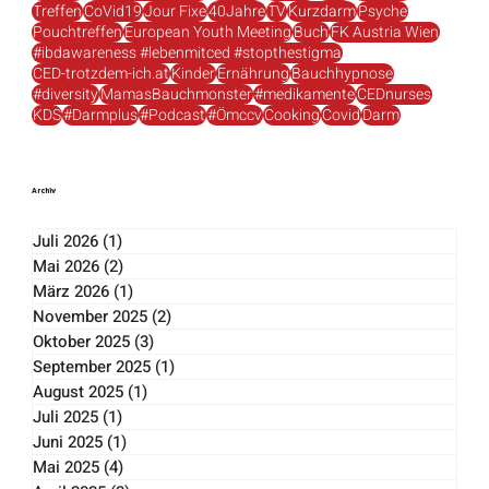
CED
IBD
#CEDKompass
oemccv
makeitvisible
colitis
crohn
Studien
#DUbistnichtallein
Schleife
Corona
Wien
Impfung
Treffen
CoVid19
Jour Fixe
40Jahre
TV
Kurzdarm
Psyche
Pouchtreffen
European Youth Meeting
Buch
FK Austria Wien
#ibdawareness #lebenmitced #stopthestigma
CED-trotzdem-ich.at
Kinder
Ernährung
Bauchhypnose
#diversity
MamasBauchmonster
#medikamente
CEDnurses
KDS
#Darmplus
#Podcast
#Ömccv
Cooking
Covid
Darm
Archiv
Juli 2026
(1)
1 Beitrag
Mai 2026
(2)
2 Beiträge
März 2026
(1)
1 Beitrag
November 2025
(2)
2 Beiträge
Oktober 2025
(3)
3 Beiträge
September 2025
(1)
1 Beitrag
August 2025
(1)
1 Beitrag
Juli 2025
(1)
1 Beitrag
Juni 2025
(1)
1 Beitrag