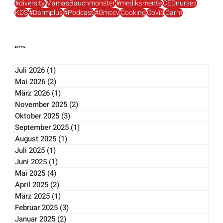
#ibdawareness #lebenmitced #stopthestigma
CED-trotzdem-ich.at
Kinder
Ernährung
Bauchhypnose
#diversity
MamasBauchmonster
#medikamente
CEDnurses
KDS
#Darmplus
#Podcast
#Ömccv
Cooking
Covid
Darm
Archiv
Juli 2026
(1)
1 Beitrag
Mai 2026
(2)
2 Beiträge
März 2026
(1)
1 Beitrag
November 2025
(2)
2 Beiträge
Oktober 2025
(3)
3 Beiträge
September 2025
(1)
1 Beitrag
August 2025
(1)
1 Beitrag
Juli 2025
(1)
1 Beitrag
Juni 2025
(1)
1 Beitrag
Mai 2025
(4)
4 Beiträge
April 2025
(2)
2 Beiträge
März 2025
(1)
1 Beitrag