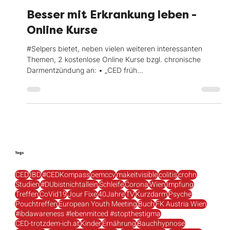
29. März 2022
Besser mit Erkrankung leben -
Online Kurse
#Selpers bietet, neben vielen weiteren interessanten
Themen, 2 kostenlose Online Kurse bzgl. chronische
Darmentzündung an: • „CED früh...
Tags
CED
IBD
#CEDKompass
oemccv
makeitvisible
colitis
crohn
Studien
#DUbistnichtallein
Schleife
Corona
Wien
Impfung
Treffen
CoVid19
Jour Fixe
40Jahre
TV
Kurzdarm
Psyche
Pouchtreffen
European Youth Meeting
Buch
FK Austria Wien