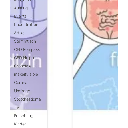
Ausflug
Events
Pouchtreffen
Artikel
Stammtisch
CED Kompass
CED Helpline
Crohnicle
makeitvisible
Corona
Umfrage
Stopthestigma
TV
Forschung
Kinder