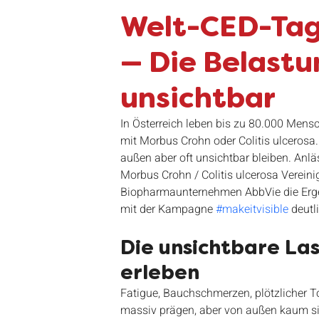
Stammtisch
CED Kompass
CED He
Welt-CED-Tag
— Die Belastu
Forschung
Kinder
Online Kurs
unsichtbar
In Österreich leben bis zu 80.000 Mens
mit Morbus Crohn oder Colitis ulcerosa
außen aber oft unsichtbar bleiben. Anlä
Morbus Crohn / Colitis ulcerosa Ver
Biopharmaunternehmen AbbVie die Ergeb
mit der Kampagne 
#makeitvisible
 deutl
Die unsichtbare Las
erleben
Fatigue, Bauchschmerzen, plötzlicher T
massiv prägen, aber von außen kaum sic