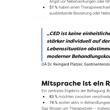
Angst vor Nebenwirkungen oder feh
57 %
 haben einen Therapiewechsel 
ausbleibende Besserung oder Nebe
„CED ist keine einheitlic
stärker individuell auf de
Lebenssituation abstimme
moderner Behandlungsko
OÄ Dr. Reingard Platzer, Gastroenterol
Mitsprache ist ein 
Ein zentrales Ergebnis der Befragung: B
83 %
 möchten zwischen verschied
74 %
 wollen aktiv in Behandlungs
Das Wissen um Therapieziele — insbeso