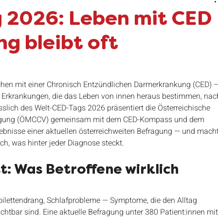
lpline
Crohnicle
makeitvisible
Corona
 2026: Leben mit CED
ng bleibt oft
makeitvisible
Gewinnspiel
Weld CED Tag
chen mit einer Chronisch Entzündlichen Darmerkrankung (CED) —
. Erkrankungen, die das Leben von innen heraus bestimmen, nac
sslich des Welt-CED-Tags 2026 präsentiert die Österreichische 
einigung (ÖMCCV) gemeinsam mit dem CED-Kompass und dem 
nisse einer aktuellen österreichweiten Befragung — und macht
ich, was hinter jeder Diagnose steckt.
t: Was Betroffene wirklich 
oilettendrang, Schlafprobleme — Symptome, die den Alltag 
htbar sind. Eine aktuelle Befragung unter 380 Patient:innen mit