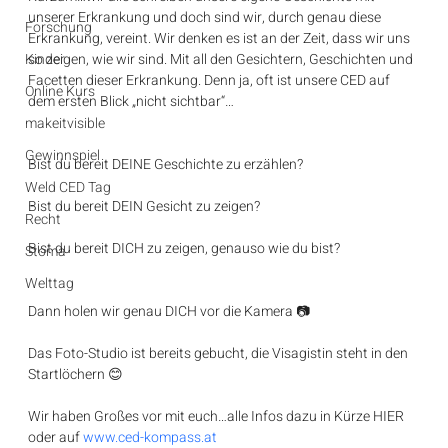
unserer Erkrankung und doch sind wir, durch genau diese 
Forschung
Erkrankung, vereint. Wir denken es ist an der Zeit, dass wir uns 
Kinder
so zeigen, wie wir sind. Mit all den Gesichtern, Geschichten und 
Facetten dieser Erkrankung. Denn ja, oft ist unsere CED auf 
Online Kurs
dem ersten Blick „nicht sichtbar“…
makeitvisible
Gewinnspiel
Bist du bereit DEINE Geschichte zu erzählen?
Weld CED Tag
Bist du bereit DEIN Gesicht zu zeigen?
Recht
Bist du bereit DICH zu zeigen, genauso wie du bist?
Stoma
Welttag
Dann holen wir genau DICH vor die Kamera 📷
Das Foto-Studio ist bereits gebucht, die Visagistin steht in den 
Startlöchern 😊
Wir haben Großes vor mit euch…alle Infos dazu in Kürze HIER 
oder auf 
www.ced-kompass.at