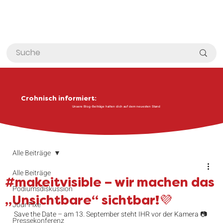
Crohnisch informiert:
Unsere Blog-Beiträge halten dich auf dem neuesten Stand
Alle Beiträge
Alle Beiträge
#makeitvisible – wir machen das
Podiumsdiskussion
„Unsichtbare“ sichtbar!💜
Jour Fixe
Save the Date – am 13. September steht IHR vor der Kamera 📷
Pressekonferenz