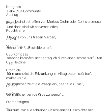
Kongress
Liebe CED-Community,
Ausflug
wir alle sind betroffen von Morbus Crohn oder Colitis ulcerosa. 
Events
Und doch sind wir so verschieden:
Pouchtreffen
Manche von uns tragen Narben,
Artikel
Stammtisch
manche sind „Beuteltierchen“,
CED Kompass
manche kämpfen sich tagtäglich durch einen schmerzerfüllten 
CED Helpline
Tag,
Crohnicle
für manche ist die Erkrankung im Alltag „kaum spürbar“,
makeitvisible
bei manchen zeigt die Waage ein „paar Kilo zu viel“,
Corona
Umfrage
bei manchen „einige Kilos zu wenig“, …
Stopthestigma
TV
Kurzum…wir alle schreiben unsere eigene Geschichte mit 