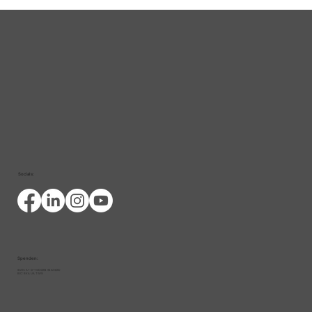
Welt-CED-Tag 2026: Leben mit CED
— Die Belastung bleibt oft
unsichtbar
Socials:
Spenden:
IBAN: AT 07 1100 0094 9452 5000
BIC: BKA UA TWW