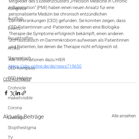
Mitglieder des Exzellenzclusters „Precision Medicine in Chronic 
Inflammation“ (PMI) haben einen neuen Ansatz für eine 
Kongress
personalisierte Medizin bei chronisch entzündlichen 
Ausflug
Darmerkrankungen (CED) gefunden. Sie konnten zeigen, dass 
CED-Patientinnen und -Patienten, bei denen eine Biologika-
Events
Therapie die Symptome erfolgreich bekämpft, einen anderen 
Pouchtreffen
Stoffaustausch im Darmmikrobiom aufweisen als Patientinnen 
und Patienten, bei denen die Therapie nicht erfolgreich ist.
Artikel
Stammtisch
Alle Informationen dazu HIER
https://idw-online.de/de/news719650
CED Kompass
CED Helpline
CED Kompass
Crohnicle
makeitvisible
Corona
Aktuelle Beiträge
Alle ansehen
Umfrage
Stopthestigma
TV