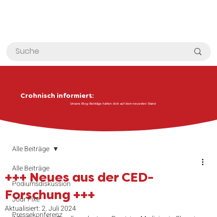
Crohnisch informiert:
Unsere Blog-Beiträge halten dich auf dem neuesten Stand
Alle Beiträge
Alle Beiträge
+++ Neues aus der CED-
Podiumsdiskussion
Forschung +++
Jour Fixe
Aktualisiert:
2. Juli 2024
Pressekonferenz