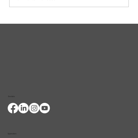
NEUE Video-Reihe: #DarmimGlück -
Heppi Peppi beim
Gastroenterologen
Socials:
Spenden: