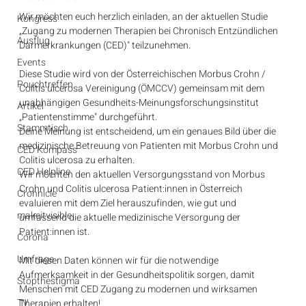
Wir möchten euch herzlich einladen, an der aktuellen Studie 
Kongress
„Zugang zu modernen Therapien bei Chronisch Entzündlichen 
Ausflug
Darmerkrankungen (CED)" teilzunehmen.
Events
Diese Studie wird von der Österreichischen Morbus Crohn / 
Pouchtreffen
Colitis ulcerosa Vereinigung (ÖMCCV) gemeinsam mit dem 
unabhängigen Gesundheits-Meinungsforschungsinstitut 
Artikel
„Patientenstimme" durchgeführt.
Stammtisch
Deine Meinung ist entscheidend, um ein genaues Bild über die 
medizinische Betreuung von Patienten mit Morbus Crohn und 
CED Kompass
Colitis ulcerosa zu erhalten.
CED Helpline
Wir möchten den aktuellen Versorgungsstand von Morbus 
Crohn und Colitis ulcerosa Patient:innen in Österreich 
Crohnicle
evaluieren mit dem Ziel herauszufinden, wie gut und 
makeitvisible
umfassend die aktuelle medizinische Versorgung der 
Patient:innen ist.
Corona
Umfrage
Mit diesen Daten können wir für die notwendige 
Aufmerksamkeit in der Gesundheitspolitik sorgen, damit 
Stopthestigma
Menschen mit CED Zugang zu modernen und wirksamen 
TV
Therapien erhalten!