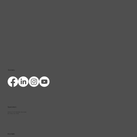
Forschungsprojekt Uni Wien
Socials:
Spenden:
IBAN: AT 07 1100 0094 9452 5000
BIC: BKA UA TWW
Kontakt: