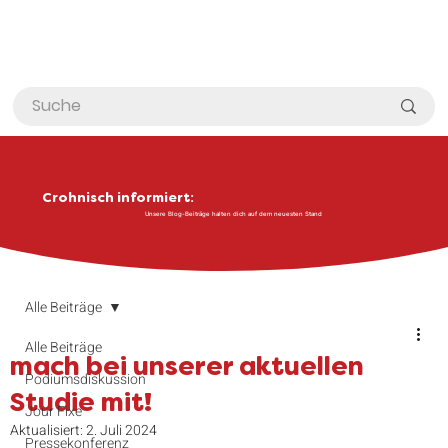
Crohnisch informiert:
Unsere Blog-Beiträge halten dich auf dem neuesten Stand
Alle Beiträge
Alle Beiträge
mach bei unserer aktuellen
Podiumsdiskussion
Studie mit!
Jour Fixe
Aktualisiert:
2. Juli 2024
Pressekonferenz