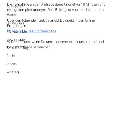
Die Teilnahme an der Umfrage dauert nur etwa 10 Minuten und 
Forschung
erfolgt komplett anonym. Dein Beitrag ist von unschätzbarem 
Kinder
Wert!
Über den folgenden Link gelangst Du direkt in den Online 
Online Kurs
Fragebogen.
https://bit.ly/CEDumfrage2024
makeitvisible
Gewinnspiel
Wir freuen uns, wenn Du uns in unserer Arbeit unterstützt und 
bei der Umfrage mitmachst!
Weld CED Tag
Recht
Stoma
Welttag