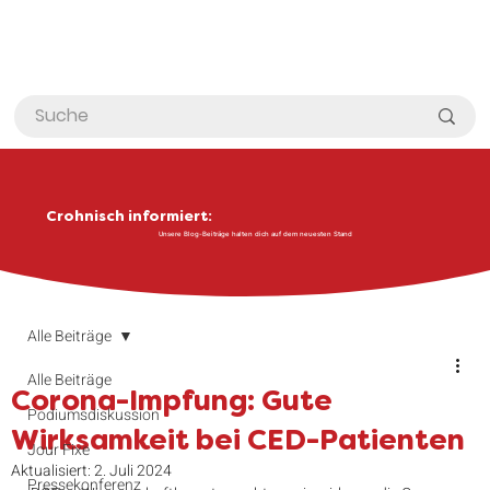
Crohnisch informiert:
Unsere Blog-Beiträge halten dich auf dem neuesten Stand
Alle Beiträge
Alle Beiträge
Corona-Impfung: Gute
Podiumsdiskussion
Wirksamkeit bei CED-Patienten
Jour Fixe
Aktualisiert:
2. Juli 2024
Pressekonferenz