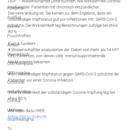
DGP  – Wissenschaftler untersuchten, wie wirksam die Corona-
Impfung bei  Patienten mit chronisch entzündlicher 
Kongress
Darmerkrankung ist. Sie kamen zu  dem Ergebnis, dass ein 
Ausflug
vollständiger Impfstatus gut vor Infektionen mit  SARS-CoV-2 
schützte. Die Wirksamkeit lag Berechnungen zufolge bei etwa  
Events
80 %.
Pouchtreffen
Kurz & fundiert:
Artikel
# Wissenschaftler analysierten die  Daten von mehr als 14 697 
Stammtisch
CED-Patienten, von denen viele  immunsupprimierende 
Medikamente bekamen
CED Kompass
CED Helpline
# Ein vollständiger Impfstatus gegen SARS-CoV-2 schützte die 
Patienten vor einer Corona-Infektion
Crohnicle
makeitvisible
# Die Wirksamkeit der vollständigen Corona-Impfung lag bei 
etwa 80 %
Corona
Umfrage
Alle Infos dazu HIER:
https://bit.ly/3z4hU9t
Stopthestigma
TV