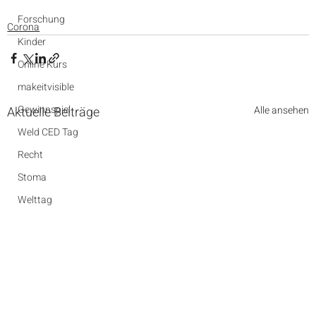
Forschung
Corona
Kinder
Online Kurs
makeitvisible
Gewinnspiel
Aktuelle Beiträge
Alle ansehen
Weld CED Tag
Recht
Stoma
Welttag