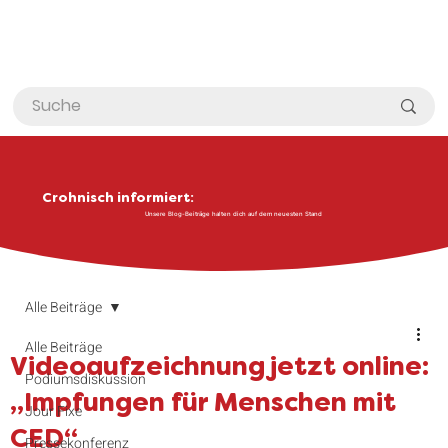
Crohnisch informiert:
Unsere Blog-Beiträge halten dich auf dem neuesten Stand
Alle Beiträge
Alle Beiträge
Videoaufzeichnung jetzt online:
Podiumsdiskussion
„Impfungen für Menschen mit
Jour Fixe
CED“
Pressekonferenz