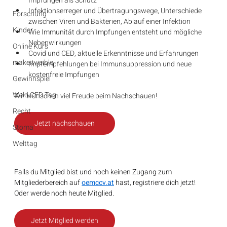
Impfungen als Schutz
⁠Infektionserreger und Übertragungswege, Unterschiede 
Forschung
zwischen Viren und Bakterien, Ablauf einer Infektion
Kinder
⁠Wie Immunität durch Impfungen entsteht und mögliche 
Nebenwirkungen
Online Kurs
⁠⁠Covid und CED, aktuelle Erkenntnisse und Erfahrungen
makeitvisible
⁠⁠Impfempfehlungen bei Immunsuppression und neue 
kostenfreie Impfungen
Gewinnspiel
Weld CED Tag
Wir wünschen viel Freude beim Nachschauen!
Recht
Jetzt nachschauen
Stoma
Welttag
Falls du Mitglied bist und noch keinen Zugang zum 
Mitgliederbereich auf 
oemccv.at
 hast, registriere dich jetzt! 
Oder werde noch heute Mitglied.
Jetzt Mitglied werden