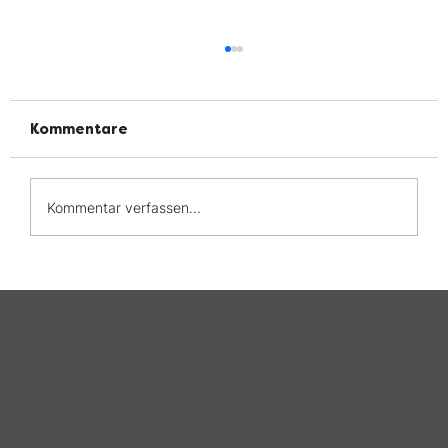
Kommentare
Kommentar verfassen...
Welt-CED-Tag 2026: Leben mit CED
— Die Belastung bleibt oft
unsichtbar