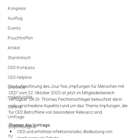
Kongress
Ausflug
Events
Pouchtreffen
Artikel
Stammtisch
CED Kompass
CED Helpline
Die Aufzeichnung des Jour fixe „Impfungen für Menschen mit 
Crohnicle
CED“ vom 22. Oktober 2025 ist jetzt im Mitgliederbereich 
makeitvisible
verfügbar. OA Dr. Thomas Feichtenschlager beleuchtet darin 
viele verschiedene Aspekte rund um das Thema Impfungen, die 
Corona
für CED Betroffene von besonderer Relevanz sind.
Umfrage
Themen des Vortrags:
Stopthestigma
⁠CED und erhöhtes Infektionsrisiko, Bedeutung von 
TV