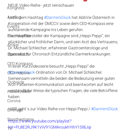
NEUE Video-Reihe - jetzt reinschauen
Kongress
Ausflug
Unter dem Hashtag 
#DarmimGlück
 hat AbbVie Österreich in 
Kooperation mit der ÖMCCV sowie dem CED-Kompass eine 
Events
aufklärende Kampagne ins Leben gerufen. 
Pouchtreffen
Die Hauptdarsteller der Kampagne sind „Heppi Peppi“, ein 
glücklicher und fröhlicher Darm, und sein Arzt des Vertrauens, 
Artikel
Dr. Michael Schleicher, erfahrener Gastroenterologe und 
Spezialist für Chronisch Entzündliche Darmerkrankungen. 
Stammtisch
CED Kompass
In einer Kurzvideoserie besucht „Heppi Peppi“ die 
#DarmimGlück
-Ordination von Dr. Michael Schleicher.
CED Helpline
Gemeinsam vermitteln die beiden die Bedeutung einer guten 
Crohnicle
Arzt-Patienten-Kommunikation und beantworten auf leicht 
verständliche Weise die typischen Fragen, die viele Betroffene 
makeitvisible
haben.
Corona
HIER geht´s zur Video Reihe von Heppi Peppi / 
#DarmimGlück
:
Umfrage
Stopthestigma
https://www.youtube.com/playlist?
list=PL8E2RJ9K1ViV91GMAroukhYihY1SI8Jqi
TV