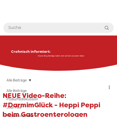
Crohnisch informiert:
Unsere Blog-Beiträge halten dich auf dem neuesten Stand
Alle Beiträge
Alle Beiträge
NEUE Video-Reihe:
Podiumsdiskussion
#DarmimGlück - Heppi Peppi
Jour Fixe
beim Gastroenterologen
Pressekonferenz