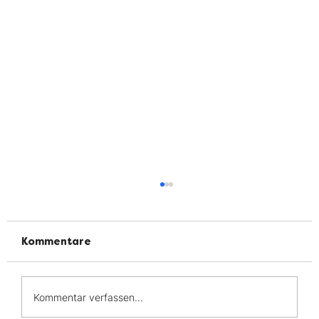
Kommentare
5 Jahre CED-Kompass!
Kommentar verfassen...