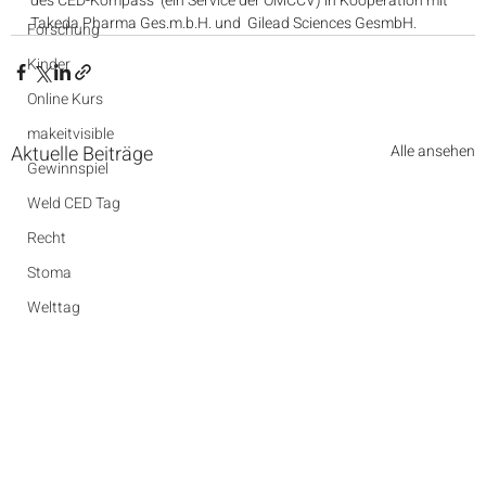
des CED-Kompass  (ein Service der ÖMCCV) in Kooperation mit 
Takeda Pharma Ges.m.b.H. und  Gilead Sciences GesmbH.
Forschung
Kinder
Online Kurs
makeitvisible
Aktuelle Beiträge
Alle ansehen
Gewinnspiel
Weld CED Tag
Recht
Stoma
Welttag