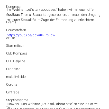
Kongress
Im  Webinar „Let´s talk about sex!“ haben wir mit euch offen 
Ausflug
über das Thema  Sexualität gesprochen, um euch den Umgang 
mit eurer Sexualität im Zuge  der Erkrankung zu erleichtern.
Events
Pouchtreffen
https://youtu.be/qpxaKRPpEqw
Artikel
Stammtisch
CED Kompass
CED Helpline
Crohnicle
makeitvisible
Corona
Umfrage
Stopthestigma
Hinweis:  Das Webinar „Let´s talk about sex!“ ist eine Initiative 
TV