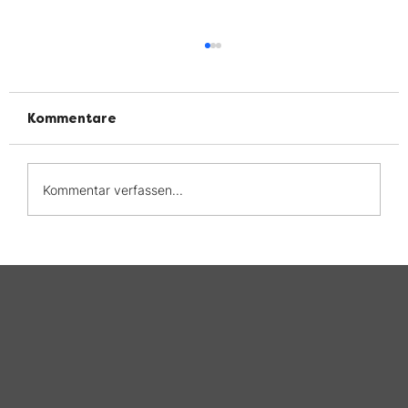
Kommentare
Kommentar verfassen...
Welt-CED-Tag 2026: Leben mit CED
— Die Belastung bleibt oft
unsichtbar