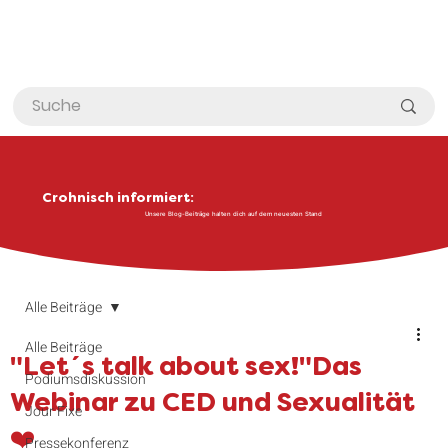
Crohnisch informiert:
Unsere Blog-Beiträge halten dich auf dem neuesten Stand
Alle Beiträge
Alle Beiträge
"Let´s talk about sex!"Das
Podiumsdiskussion
Webinar zu CED und Sexualität
Jour Fixe
❤️
Pressekonferenz