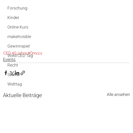
Forschung
Kinder
Online Kurs
makeitvisible
Gewinnspiel
CED
40Jahre
#Ömccv
Weld CED Tag
Events
Recht
Stoma
Welttag
Aktuelle Beiträge
Alle ansehen