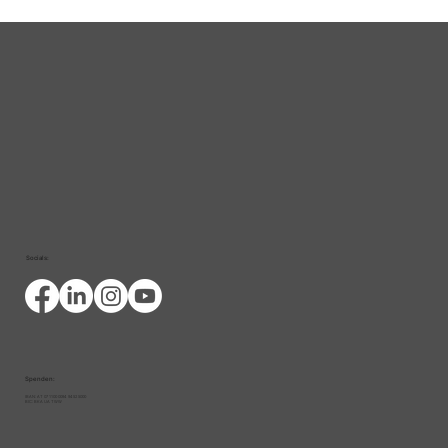
Das große Finale der MY LIFE-
Infotage zur Darmgesundheit in
Wien
Socials:
Spenden:
IBAN: AT 07 1100 0094 9452 5000
BIC: BKA UA TWW