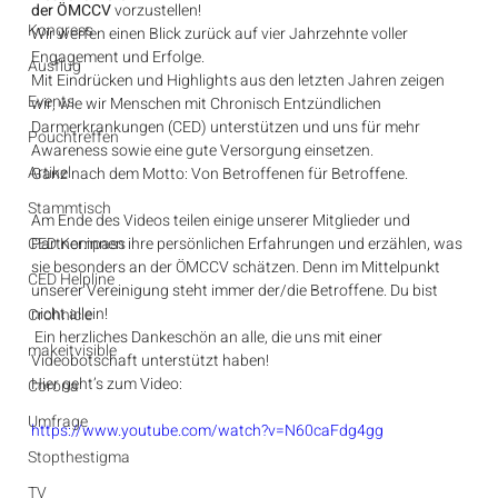
der ÖMCCV
 vorzustellen!
Kongress
Wir werfen einen Blick zurück auf vier Jahrzehnte voller 
Engagement und Erfolge. 
Ausflug
Mit Eindrücken und Highlights aus den letzten Jahren zeigen 
Events
wir, wie wir Menschen mit Chronisch Entzündlichen 
Darmerkrankungen (CED) unterstützen und uns für mehr 
Pouchtreffen
Awareness sowie eine gute Versorgung einsetzen. 
Artikel
Ganz nach dem Motto: Von Betroffenen für Betroffene. 
Stammtisch
Am Ende des Videos teilen einige unserer Mitglieder und 
CED Kompass
Partner:innen ihre persönlichen Erfahrungen und erzählen, was 
sie besonders an der ÖMCCV schätzen. Denn im Mittelpunkt 
CED Helpline
unserer Vereinigung steht immer der/die Betroffene. Du bist 
nicht allein!
Crohnicle
 Ein herzliches Dankeschön an alle, die uns mit einer 
makeitvisible
Videobotschaft unterstützt haben!  
Hier geht’s zum Video: 
Corona
Umfrage
https://www.youtube.com/watch?v=N60caFdg4gg
Stopthestigma
TV