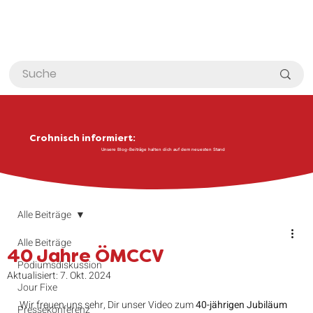
Crohnisch informiert:
Unsere Blog-Beiträge halten dich auf dem neuesten Stand
Alle Beiträge
Alle Beiträge
40 Jahre ÖMCCV
Podiumsdiskussion
Aktualisiert:
7. Okt. 2024
Jour Fixe
Wir freuen uns sehr, Dir unser Video zum 
40-jährigen Jubiläum 
Pressekonferenz